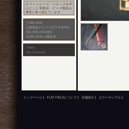
ホワイトビーズ・スタッズを中
心とした革製品・ビーズ製品を
豊富に取り揃えています。
〒400-0331
山梨県南アルプス市下今井589
TEL:055-249-8280
12:00-19:00 土曜定休
Twitter
Mixi Comunity
トップページ
|
FLAT FIELDについて
|
店舗紹介
|
カラーサンプル
|